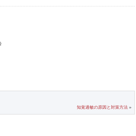
診
知覚過敏の原因と対策方法
»