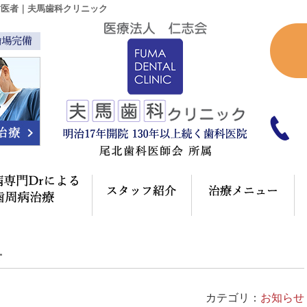
歯医者｜夫馬歯科クリニック
輪場完備
ク概要(初めての方へ)
歯周病専門Drによる歯周病治療
スタッフ紹介
治
せ
カテゴリ：
お知らせ