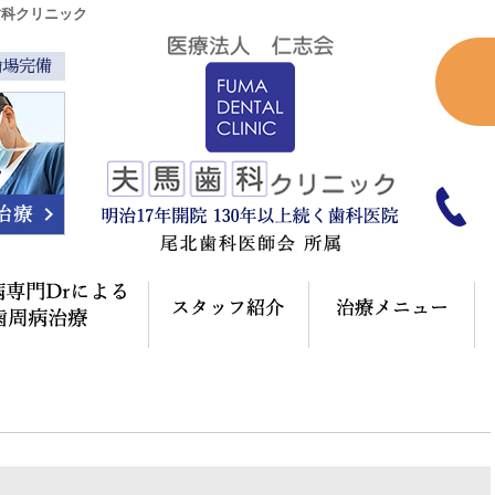
歯科クリニック
輪場完備
ク概要(初めての方へ)
歯周病専門Drによる歯周病治療
スタッフ紹介
治